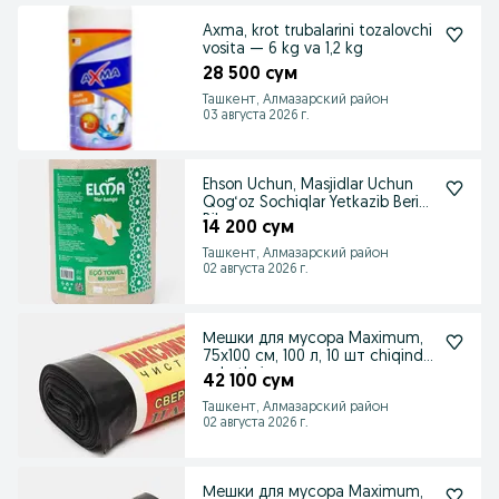
Axma, krot trubalarini tozalovchi
vosita — 6 kg va 1,2 kg
28 500 сум
Ташкент, Алмазарский район
03 августа 2026 г.
Ehson Uchun, Masjidlar Uchun
Qog‘oz Sochiqlar Yetkazib Berish
Bilan
14 200 сум
Ташкент, Алмазарский район
02 августа 2026 г.
Мешки для мусора Maximum,
75x100 см, 100 л, 10 шт chiqindi
paketlari
42 100 сум
Ташкент, Алмазарский район
02 августа 2026 г.
Мешки для мусора Maximum,