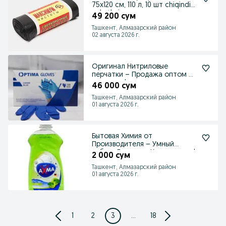
75x120 см, 110 л, 10 шт chiqindi
paketlari
49 200 сум
Ташкент, Алмазарский район
02 августа 2026 г.
Оригинал Нитриловые
перчатки – Продажа оптом и
в розницу!
46 000 сум
Ташкент, Алмазарский район
01 августа 2026 г.
Бытовая Химия от
Производителя – Умный
выбор: Дешево и Качественно!
2 000 сум
Ташкент, Алмазарский район
01 августа 2026 г.
1
2
3
...
18