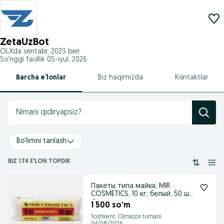
ZetaUzBot
OLXda
sentabr, 2023
beri
So'nggi faollik 05-iyul, 2026
Barcha e’lonlar
Biz haqimizda
Kontaktlar
Bo'limni tanlash
BIZ 174 E'LON TOPDIK
Пакеты типа майка, MIR
COSMETICS, 10 кг, белый, 50 шт,
Суппер
1 500 so’m
Toshkent, Olmazor tumani