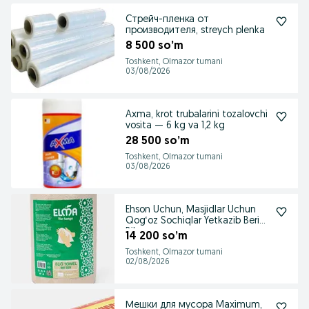
Cтрейч-пленка от
производителя, streych plenka
8 500 so’m
Toshkent, Olmazor tumani
03/08/2026
Axma, krot trubalarini tozalovchi
vosita — 6 kg va 1,2 kg
28 500 so’m
Toshkent, Olmazor tumani
03/08/2026
Ehson Uchun, Masjidlar Uchun
Qog‘oz Sochiqlar Yetkazib Berish
Bilan
14 200 so’m
Toshkent, Olmazor tumani
02/08/2026
Мешки для мусора Maximum,