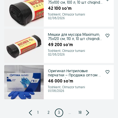
75x100 см, 100 л, 10 шт chiqindi
paketlari
42 100 so’m
Toshkent, Olmazor tumani
02/08/2026
Мешки для мусора Maximum,
75x120 см, 110 л, 10 шт chiqindi
paketlari
49 200 so’m
Toshkent, Olmazor tumani
02/08/2026
Оригинал Нитриловые
перчатки – Продажа оптом и
в розницу!
46 000 so’m
Toshkent, Olmazor tumani
01/08/2026
1
2
3
...
18