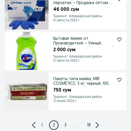
перчатки – Продажа оптом и
в розницу!
46 000 сум
Ташкент, Алмазарский район
01 августа 2026 г.
Бытовая Химия от
Производителя – Умный
выбор: Дешево и Качественно!
2 000 сум
Ташкент, Алмазарский район
01 августа 2026 г.
Пакеты типа майка, MIR
COSMETICS, 3 кг, черный, 100
шт
750 сум
Ташкент, Алмазарский район
31 июля 2026 г.
1
2
3
...
18